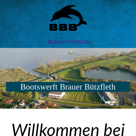
BOOTSWERFT
Bootswerft Brauer Bützfleth
Willkommen bei